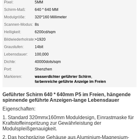
Pixel:
5MM
Schirm-Maß:
640 * 640 MM
Modulgröße:
320*160 Millimeter
Scannen-Modus:
8s
Helligkeit:
6200cd/sqm
Bildwiederholrate:
>1920
Graustufen:
14bit
Lebensdauer:
100,000
Dichte:
40000dots/sqm
Port:
Shenzhen
wasserdichter geführter Schirm
Markieren:
,
farbenreiche geführte Anzeige im Freien
Geführter Schirm 640 * 640mm P5 im Freien, hängende
spinnende geführte Anzeigen-lange Lebensdauer
Eigenschaften:
1. Standard 320mmx160mm Moduldesign, Einrastmaske für
Kraftstoffeinspritzung zur Gewährleistung der
Modulspleißgenauigkeit.
2. Das hochpräzise Gehäuse aus Aluminium-Magnesium-