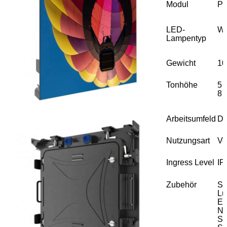
Modul
P
LED-
We
Lampentyp
Gewicht
10
Tonhöhe
5 
8 
Arbeitsumfeld
Dr
Nutzungsart
Ve
Ingress Level
IP
Zubehör
Sc
Lüf
Em
Ne
St