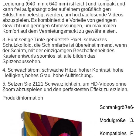
Legierung (640 mm x 640 mm) ist leicht und kompakt und
kann frei aufgehängt oder auf einem großflächigen
Bildschirm befestigt werden, um hochauflösende Videos
abzuspielen.
Es kombiniert die Vorteile von geringem
Gewicht und geringen Abmessungen, um maximalen
Komfort auf dem Vermietungsmarkt zu gewährleisten.
3. Fünf-seitige Tinte-gebürstete Pixel, schwarzes
Schutzkolloid, die Schirmfarbe ist übereinstimmend, wenn
der Schirm, mit der einzigartigen Beschaffenheit des
Kastenentwurfs stromlos ist, alle bilden das
Spitzenaussehen.
4. Schwachstrom, schwache Hitze, hoher Kontrast, hohe
Helligkeit, hohes Grau, hohe Auffrischung.
5. Setzen Sie 2121 Schwarzlicht ein, um HD-Videos ohne
Zoom abzuspielen und den perfektesten Effekt zu erzielen.
Produktinformation
Schrankgröße
64
Modulgröße
32
Kompatibles
P5