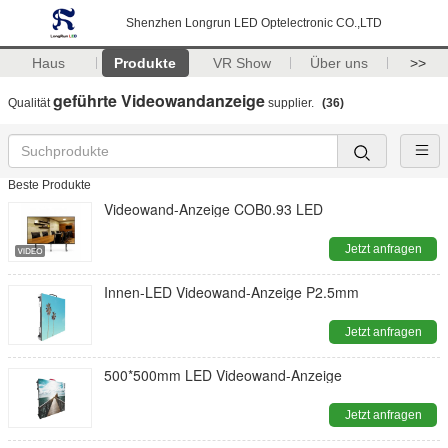
Shenzhen Longrun LED Optelectronic CO.,LTD
Haus
Produkte
VR Show
Über uns
>>
geführte Videowandanzeige
Qualität
supplier.
(36)
Beste Produkte
Videowand-Anzeige COB0.93 LED
Jetzt anfragen
Innen-LED Videowand-Anzeige P2.5mm
Jetzt anfragen
500*500mm LED Videowand-Anzeige
Jetzt anfragen