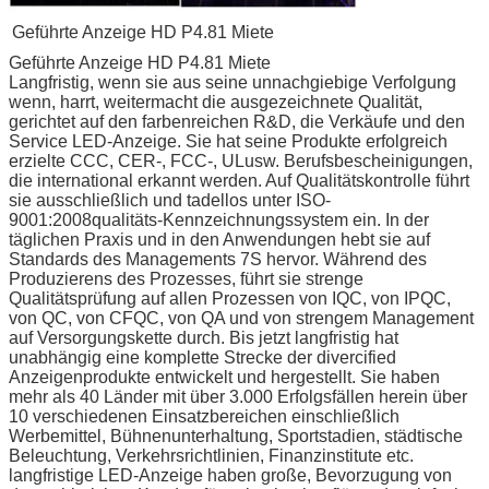
Geführte Anzeige HD P4.81 Miete
Geführte Anzeige HD P4.81 Miete
Langfristig, wenn sie aus seine unnachgiebige Verfolgung
wenn, harrt, weitermacht die ausgezeichnete Qualität,
gerichtet auf den farbenreichen R&D, die Verkäufe und den
Service LED-Anzeige. Sie hat seine Produkte erfolgreich
erzielte CCC, CER-, FCC-, ULusw. Berufsbescheinigungen,
die international erkannt werden. Auf Qualitätskontrolle führt
sie ausschließlich und tadellos unter ISO-
9001:2008qualitäts-Kennzeichnungssystem ein. In der
täglichen Praxis und in den Anwendungen hebt sie auf
Standards des Managements 7S hervor. Während des
Produzierens des Prozesses, führt sie strenge
Qualitätsprüfung auf allen Prozessen von IQC, von IPQC,
von QC, von CFQC, von QA und von strengem Management
auf Versorgungskette durch. Bis jetzt langfristig hat
unabhängig eine komplette Strecke der divercified
Anzeigenprodukte entwickelt und hergestellt. Sie haben
mehr als 40 Länder mit über 3.000 Erfolgsfällen herein über
10 verschiedenen Einsatzbereichen einschließlich
Werbemittel, Bühnenunterhaltung, Sportstadien, städtische
Beleuchtung, Verkehrsrichtlinien, Finanzinstitute etc.
langfristige LED-Anzeige haben große, Bevorzugung von