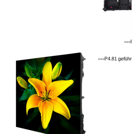
P
>>>
P4.81 geführt
>>>