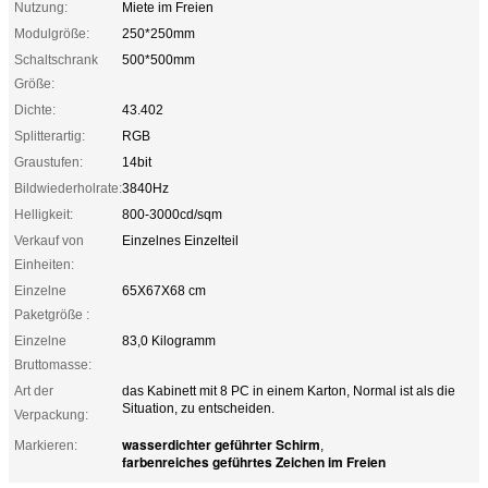
Nutzung:
Miete im Freien
Modulgröße:
250*250mm
Schaltschrank
500*500mm
Größe:
Dichte:
43.402
Splitterartig:
RGB
Graustufen:
14bit
Bildwiederholrate:
3840Hz
Helligkeit:
800-3000cd/sqm
Verkauf von
Einzelnes Einzelteil
Einheiten:
Einzelne
65X67X68 cm
Paketgröße :
Einzelne
83,0 Kilogramm
Bruttomasse:
Art der
das Kabinett mit 8 PC in einem Karton, Normal ist als die
Situation, zu entscheiden.
Verpackung:
wasserdichter geführter Schirm
Markieren:
,
farbenreiches geführtes Zeichen im Freien