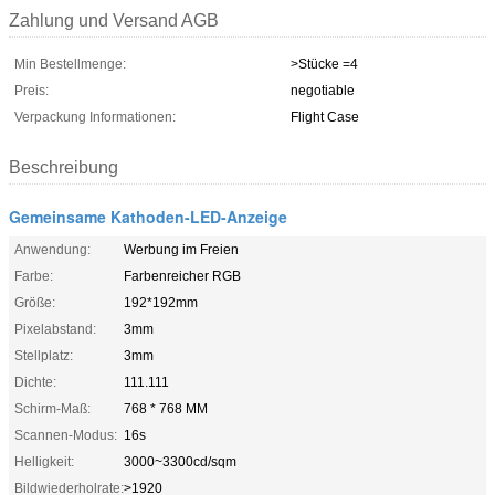
Zahlung und Versand AGB
Min Bestellmenge:
>Stücke =4
Preis:
negotiable
Verpackung Informationen:
Flight Case
Beschreibung
Gemeinsame Kathoden-LED-Anzeige
Anwendung:
Werbung im Freien
Farbe:
Farbenreicher RGB
Größe:
192*192mm
Pixelabstand:
3mm
Stellplatz:
3mm
Dichte:
111.111
Schirm-Maß:
768 * 768 MM
Scannen-Modus:
16s
Helligkeit:
3000~3300cd/sqm
Bildwiederholrate:
>1920