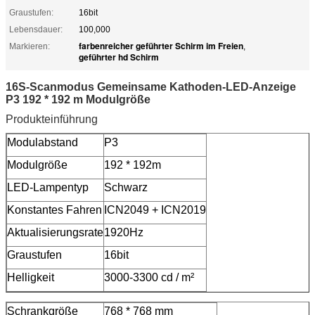
Graustufen:
16bit
Lebensdauer:
100,000
farbenreicher geführter Schirm im Freien
Markieren:
,
geführter hd Schirm
16S-Scanmodus Gemeinsame Kathoden-LED-Anzeige
P3 192 * 192 m Modulgröße
Produkteinführung
Modulabstand
P3
Modulgröße
192 * 192m
LED-Lampentyp
Schwarz
Konstantes Fahren
ICN2049 + ICN2019
Aktualisierungsrate
1920Hz
Graustufen
16bit
Helligkeit
3000-3300 cd / m²
Schrankgröße
768 * 768 mm