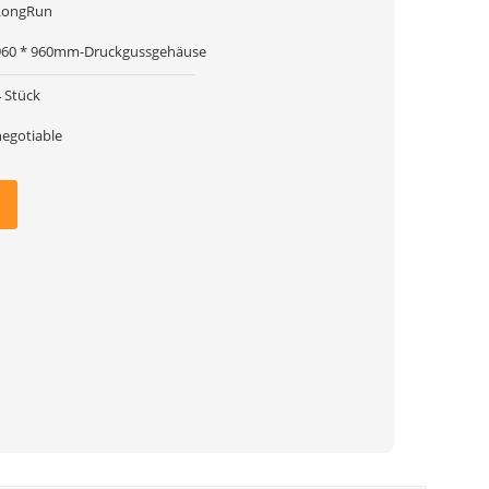
LongRun
960 * 960mm-Druckgussgehäuse
4 Stück
negotiable