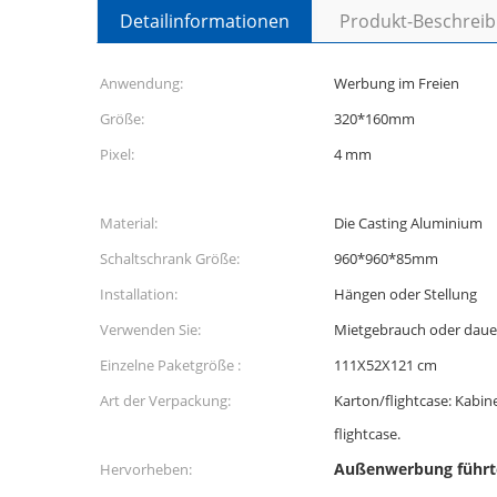
Detailinformationen
Produkt-Beschrei
Anwendung:
Werbung im Freien
Größe:
320*160mm
Pixel:
4 mm
Material:
Die Casting Aluminium
Schaltschrank Größe:
960*960*85mm
Installation:
Hängen oder Stellung
Verwenden Sie:
Mietgebrauch oder dauer
Einzelne Paketgröße :
111X52X121 cm
Art der Verpackung:
Karton/flightcase: Kabin
flightcase.
Außenwerbung führt
Hervorheben: