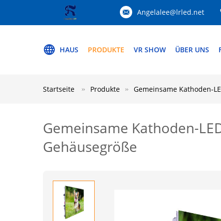
Angelalee@lrled.net
HAUS
PRODUKTE
VR SHOW
ÜBER UNS
Startseite
Produkte
Gemeinsame Kathoden-LE
Gemeinsame Kathoden-LED-
Gehäusegröße