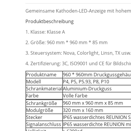
Gemeinsame Kathoden-LED-Anzeige mit hohem 
Produktbeschreibung
1. Klasse: Klasse A
2. Größe: 960 mm * 960 mm * 85 mm
3. Steuersystem: Nova, Colorlight, Linsn, TX usw
4. Zertifizierung: 3C, ISO9001 und CE für Bildsch
Produktname
960 * 960mm Druckgussgehäuse
Modell
P4, P5, P5.93, P8, P10
Schrankmaterial
Aluminium-Druckguss
Farbe
Volle Farbe
960 mm x 960 mm x 85 mm
Schrankgröße
Modulgröße
320 mm x 160 mm
Stecker
IP65 wasserdichtes REUNION St
Signalanschluss
IP65 wasserdichte REUNION mit