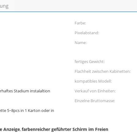
bung
Farbe:
Pixelabstand:
Name:
fertiges Gewicht:
Flachheit zwischen Kabinetten:
kompatibles Modell:
haftes Stadium instalaltion
Verkauf von Einheiten:
Einzelne Bruttomasse:
ette 5~8pcs in 1 Karton oder in
e Anzeige
farbenreicher geführter Schirm im Freien
,