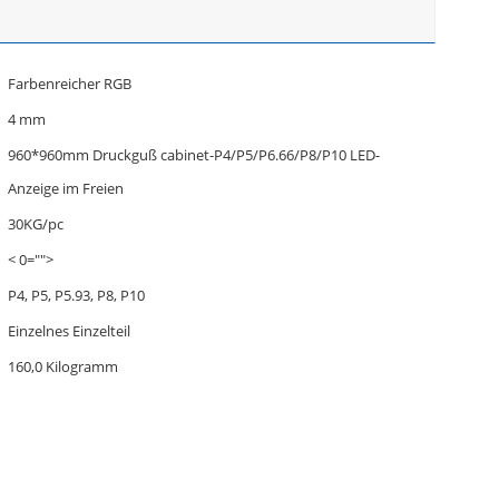
Farbenreicher RGB
4 mm
960*960mm Druckguß cabinet-P4/P5/P6.66/P8/P10 LED-
Anzeige im Freien
30KG/pc
< 0="">
P4, P5, P5.93, P8, P10
Einzelnes Einzelteil
160,0 Kilogramm