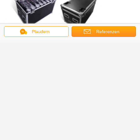
Plaudern
Referenzen
Service
Garantie: 2 Jahre
1.
Ersatz: 1:1ersatz für defektes Produkt
2.
Technicial on-line-Unterstützung: Langstreckentechnicial
3.
on-line-Unterstützung 12 Stunden lang vom 8:30 morgens
zum 8:30 P.M. und von Montag bis Samstag.
Freies Training: freies Training in unserer Fabrik ist
4.
willkommen und an den Werktagen verfügbar.
Berufsrat: alle Kunden konnten unseren Berufsrat auf
5.
Fällen erhalten oder projektieren etc.
wasserdichter geführter Schirm
Umbauten:
,