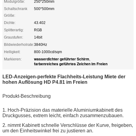
Modulgröße:
250*250mm
Schaltschrank
500*500mm
Größe:
Dichte:
43.402
Splitterartig:
RGB
Graustufen:
14bit
Bildwiederholrate:
3840Hz
Helligkeit:
800-1000cd/sqm
wasserdichter geführter Schirm
Markieren:
,
farbenreiches geführtes Zeichen im Freien
LED-Anzeigen-perfekte Flachheits-Leistung Miete der
hohen Auflösung HD P4.81 im Freien
Produkt-Beschreibung
1. Hoch-Präzision das materielle Aluminiumkabinett des
Druckgusses, extrem leicht, einfach zusammenzubauen.
2. nimmt Kabinett schnelle Verschlüsse der Kurve, freigeben,
um den Einheitswinkel frei zu justieren an.