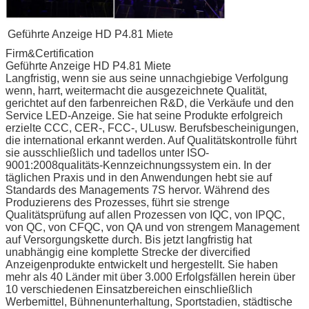
Geführte Anzeige HD P4.81 Miete
Firm&Certification
Geführte Anzeige HD P4.81 Miete
Langfristig, wenn sie aus seine unnachgiebige Verfolgung
wenn, harrt, weitermacht die ausgezeichnete Qualität,
gerichtet auf den farbenreichen R&D, die Verkäufe und den
Service LED-Anzeige. Sie hat seine Produkte erfolgreich
erzielte CCC, CER-, FCC-, ULusw. Berufsbescheinigungen,
die international erkannt werden. Auf Qualitätskontrolle führt
sie ausschließlich und tadellos unter ISO-
9001:2008qualitäts-Kennzeichnungssystem ein. In der
täglichen Praxis und in den Anwendungen hebt sie auf
Standards des Managements 7S hervor. Während des
Produzierens des Prozesses, führt sie strenge
Qualitätsprüfung auf allen Prozessen von IQC, von IPQC,
von QC, von CFQC, von QA und von strengem Management
auf Versorgungskette durch. Bis jetzt langfristig hat
unabhängig eine komplette Strecke der divercified
Anzeigenprodukte entwickelt und hergestellt. Sie haben
mehr als 40 Länder mit über 3.000 Erfolgsfällen herein über
10 verschiedenen Einsatzbereichen einschließlich
Werbemittel, Bühnenunterhaltung, Sportstadien, städtische