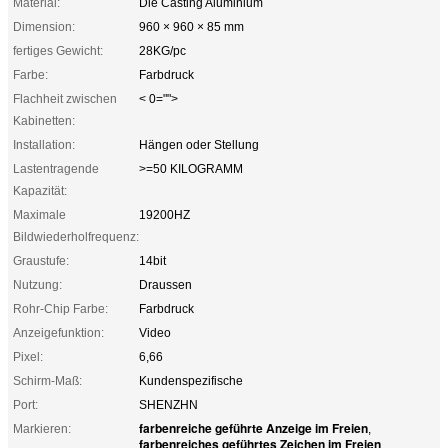
Material:
Die Casting Aluminium
Dimension:
960 × 960 × 85 mm
fertiges Gewicht:
28KG/pc
Farbe:
Farbdruck
Flachheit zwischen
< 0="">
Kabinetten:
Installation:
Hängen oder Stellung
Lastentragende
>=50 KILOGRAMM
Kapazität:
Maximale
19200HZ
Bildwiederholfrequenz:
Graustufe:
14bit
Nutzung:
Draussen
Rohr-Chip Farbe:
Farbdruck
Anzeigefunktion:
Video
Pixel:
6,66
Schirm-Maß:
Kundenspezifische
Port:
SHENZHN
farbenreiche geführte Anzeige im Freien
Markieren:
,
farbenreiches geführtes Zeichen im Freien