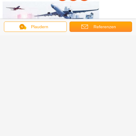
Plaudern
Referenzen
Unsere Dienstleistungen
1. Ihre Anfrage in Bezug auf unsere Produkte oder Preis wird
in 24 Stunden beantwortet.
2. OEM & ODM, irgendwelche Ihre kundengebundenen
Beleuchtungen können wir Ihnen helfen, in Produkt zu
entwerfen und zu setzen.