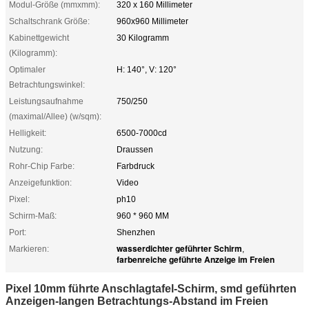
Modul-Größe (mmxmm):
320 x 160 Millimeter
Schaltschrank Größe:
960x960 Millimeter
Kabinettgewicht
30 Kilogramm
(Kilogramm):
Optimaler
H: 140°, V: 120°
Betrachtungswinkel:
Leistungsaufnahme
750/250
(maximal/Allee) (w/sqm):
Helligkeit:
6500-7000cd
Nutzung:
Draussen
Rohr-Chip Farbe:
Farbdruck
Anzeigefunktion:
Video
Pixel:
ph10
Schirm-Maß:
960 * 960 MM
Port:
Shenzhen
wasserdichter geführter Schirm
Markieren:
,
farbenreiche geführte Anzeige im Freien
Pixel 10mm führte Anschlagtafel-Schirm, smd geführten
Anzeigen-langen Betrachtungs-Abstand im Freien