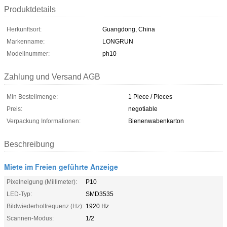
Produktdetails
Herkunftsort:
Guangdong, China
Markenname:
LONGRUN
Modellnummer:
ph10
Zahlung und Versand AGB
Min Bestellmenge:
1 Piece / Pieces
Preis:
negotiable
Verpackung Informationen:
Bienenwabenkarton
Beschreibung
Miete im Freien geführte Anzeige
Pixelneigung (Millimeter):
P10
LED-Typ:
SMD3535
Bildwiederholfrequenz (Hz):
1920 Hz
Scannen-Modus:
1/2