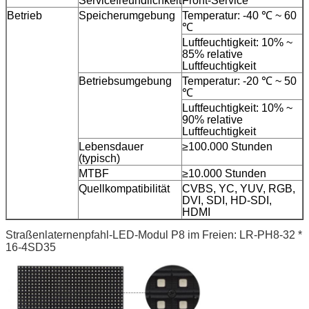
Servicefreundlichkeit
Front-Service
Betrieb
Speicherumgebung
Temperatur: -40 ℃ ~ 60
℃
Luftfeuchtigkeit: 10% ~
85% relative
Luftfeuchtigkeit
Betriebsumgebung
Temperatur: -20 ℃ ~ 50
℃
Luftfeuchtigkeit: 10% ~
90% relative
Luftfeuchtigkeit
Lebensdauer
≥100.000 Stunden
(typisch)
MTBF
≥10.000 Stunden
Quellkompatibilität
CVBS, YC, YUV, RGB,
DVI, SDI, HD-SDI,
HDMI
Straßenlaternenpfahl-LED-Modul P8 im Freien: LR-PH8-32 *
16-4SD35