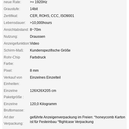
neue Rate:
>= 1920Hz
Graustufe:
14bit
Zertifikat:
CER, ROHS, CCC, ISO9001
Lebensdauer:
>10,000hours
Ansichtabstand:
8~70m
Nutzung:
Draussen
Anzeigefunktion:
Video
Schirm-Maß:
Kundenspezifische Größe
Rohr-Chip
Farbdruck
Farbe:
Pixel:
8 mm
Verkauf von
Einzelnes Einzelteil
Einheiten:
Einzelne
126X26X205 cm
Paketgröße :
Einzelne
120,0 Kilogramm
Bruttomasse:
Art der
geführte Anzeigenverpackung im Freien: *honeycomb Karton
ist für Festeinbau *flightcase Verpackung
Verpackung: