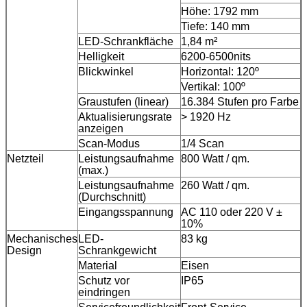
Höhe: 1792 mm
Tiefe: 140 mm
LED-Schrankfläche
1,84 m²
Helligkeit
6200-6500nits
Blickwinkel
Horizontal: 120º
Vertikal: 100º
Graustufen (linear)
16.384 Stufen pro Farbe
Aktualisierungsrate
> 1920 Hz
anzeigen
Scan-Modus
1/4 Scan
Netzteil
Leistungsaufnahme
800 Watt / qm.
(max.)
Leistungsaufnahme
260 Watt / qm.
(Durchschnitt)
Eingangsspannung
AC 110 oder 220 V ±
10%
Mechanisches
LED-
83 kg
Design
Schrankgewicht
Material
Eisen
Schutz vor
IP65
eindringen