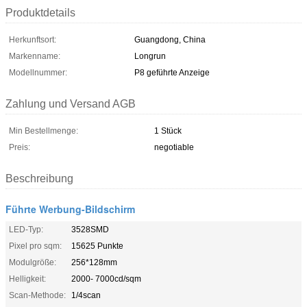
Produktdetails
Herkunftsort:
Guangdong, China
Markenname:
Longrun
Modellnummer:
P8 geführte Anzeige
Zahlung und Versand AGB
Min Bestellmenge:
1 Stück
Preis:
negotiable
Beschreibung
Führte Werbung-Bildschirm
LED-Typ:
3528SMD
Pixel pro sqm:
15625 Punkte
Modulgröße:
256*128mm
Helligkeit:
2000- 7000cd/sqm
Scan-Methode:
1/4scan