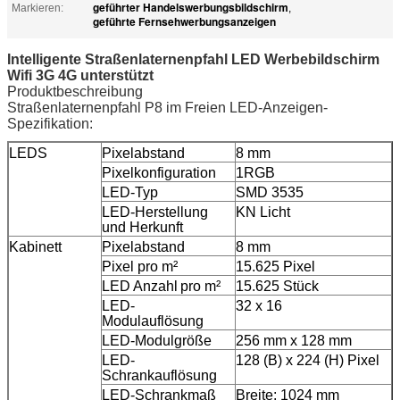
geführter Handelswerbungsbildschirm
Markieren:
,
geführte Fernsehwerbungsanzeigen
Intelligente Straßenlaternenpfahl LED Werbebildschirm
Wifi 3G 4G unterstützt
Produktbeschreibung
Straßenlaternenpfahl P8 im Freien LED-Anzeigen-
Spezifikation:
LEDS
Pixelabstand
8 mm
Pixelkonfiguration
1RGB
LED-Typ
SMD 3535
LED-Herstellung
KN Licht
und Herkunft
Kabinett
Pixelabstand
8 mm
Pixel pro m²
15.625 Pixel
LED Anzahl
pro m²
15.625 Stück
LED-
32 x 16
Modulauflösung
LED-Modulgröße
256 mm x 128 mm
LED-
128 (B) x 224 (H) Pixel
Schrankauflösung
LED-Schrankmaß
Breite: 1024 mm