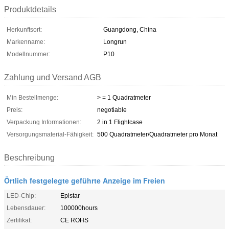
Produktdetails
Herkunftsort:
Guangdong, China
Markenname:
Longrun
Modellnummer:
P10
Zahlung und Versand AGB
Min Bestellmenge:
> = 1 Quadratmeter
Preis:
negotiable
Verpackung Informationen:
2 in 1 Flightcase
Versorgungsmaterial-Fähigkeit:
500 Quadratmeter/Quadratmeter pro Monat
Beschreibung
Örtlich festgelegte geführte Anzeige im Freien
LED-Chip:
Epistar
Lebensdauer:
100000hours
Zertifikat:
CE ROHS