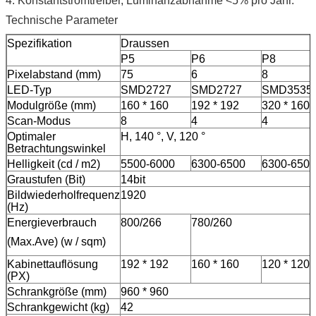
4. Konstantstromtreiber, Luminanzabnahme <5% pro Jahr.
Technische Parameter
Spezifikation
Draussen
P5
P6
P8
Pixelabstand (mm)
75
6
8
LED-Typ
SMD2727
SMD2727
SMD3535
Modulgröße (mm)
160 * 160
192 * 192
320 * 160
Scan-Modus
8
4
4
Optimaler
H, 140 °, V, 120 °
Betrachtungswinkel
Helligkeit (cd / m2)
5500-6000
6300-6500
6300-6500
Graustufen (Bit)
14bit
Bildwiederholfrequenz
1920
(Hz)
Energieverbrauch
800/266
780/260
(Max.Ave) (w / sqm)
Kabinettauflösung
192 * 192
160 * 160
120 * 120
(PX)
Schrankgröße (mm)
960 * 960
Schrankgewicht (kg)
42