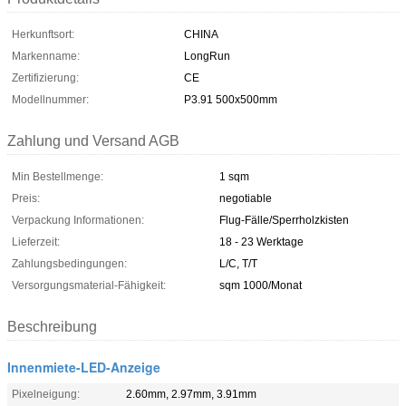
Herkunftsort:
CHINA
Markenname:
LongRun
Zertifizierung:
CE
Modellnummer:
P3.91 500x500mm
Zahlung und Versand AGB
Min Bestellmenge:
1 sqm
Preis:
negotiable
Verpackung Informationen:
Flug-Fälle/Sperrholzkisten
Lieferzeit:
18 - 23 Werktage
Zahlungsbedingungen:
L/C, T/T
Versorgungsmaterial-Fähigkeit:
sqm 1000/Monat
Beschreibung
Innenmiete-LED-Anzeige
Pixelneigung:
2.60mm, 2.97mm, 3.91mm