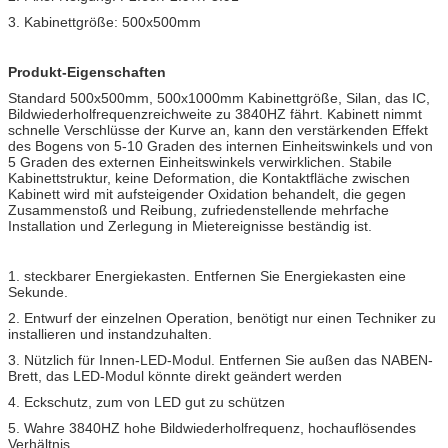
3. Kabinettgröße: 500x500mm
Produkt-Eigenschaften
Standard 500x500mm, 500x1000mm Kabinettgröße, Silan, das IC,
Bildwiederholfrequenzreichweite zu 3840HZ fährt. Kabinett nimmt
schnelle Verschlüsse der Kurve an, kann den verstärkenden Effekt
des Bogens von 5-10 Graden des internen Einheitswinkels und von
5 Graden des externen Einheitswinkels verwirklichen. Stabile
Kabinettstruktur, keine Deformation, die Kontaktfläche zwischen
Kabinett wird mit aufsteigender Oxidation behandelt, die gegen
Zusammenstoß und Reibung, zufriedenstellende mehrfache
Installation und Zerlegung in Mietereignisse beständig ist.
1. steckbarer Energiekasten. Entfernen Sie Energiekasten eine
Sekunde.
2. Entwurf der einzelnen Operation, benötigt nur einen Techniker zu
installieren und instandzuhalten.
3. Nützlich für Innen-LED-Modul. Entfernen Sie außen das NABEN-
Brett, das LED-Modul könnte direkt geändert werden
4. Eckschutz, zum von LED gut zu schützen
5. Wahre 3840HZ hohe Bildwiederholfrequenz, hochauflösendes
Verhältnis.