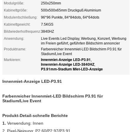
Modulgröße:
250x250mm
Kabinettgröße:
500x500x65mm Druckguß Aluminium
Modulentschließung:
96*96 Punkte, 84*84dots, 64*64dots
Kabinettgewicht:
7.5KGS
Bildwiederholfrequenz:
3840HZ
Anwendung:
Live Events Led Display, Werbung, Konzert, Werbung
im Freien geführt, geführten Bildschirm annoncier
Produktname:
Farbenreicher Innenmiet-LED Bildschirm P3.91 für
Stadium/Live Event
Innenmiet-Anzeige LED-P3.91
Markieren:
,
Innenmiet-Anzeige LED-3840HZ
,
P3.91mm-Stadium Miet-LED-Anzeige
Innenmiet-Anzeige LED-P3.91
Farbenreicher Innenmiet-LED Bildschirm P3.91 für
Stadium/Live Event
Produkt-Detail-schnelle Berichte
1.
Verwendung: Innen
2. Pixel-Neigung: P2.60/P2.97/P3.91