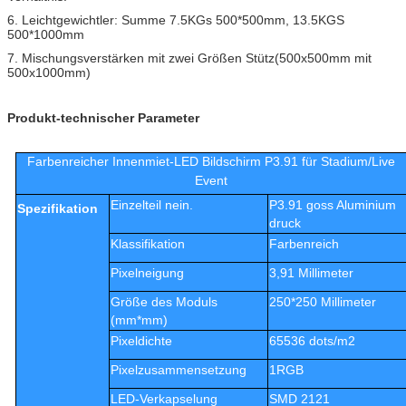
6. Leichtgewichtler: Summe 7.5KGs 500*500mm, 13.5KGS
500*1000mm
7. Mischungsverstärken mit zwei Größen Stütz(500x500mm mit
500x1000mm)
Produkt-technischer Parameter
Farbenreicher Innenmiet-LED Bildschirm P3.91 für Stadium/Live
Event
Einzelteil nein.
P3.91 goss Aluminium
Spezifikation
druck
Klassifikation
Farbenreich
Pixelneigung
3,91 Millimeter
Größe des Moduls
250*250 Millimeter
(mm*mm)
Pixeldichte
65536 dots/m2
Pixelzusammensetzung
1RGB
LED-Verkapselung
SMD 2121