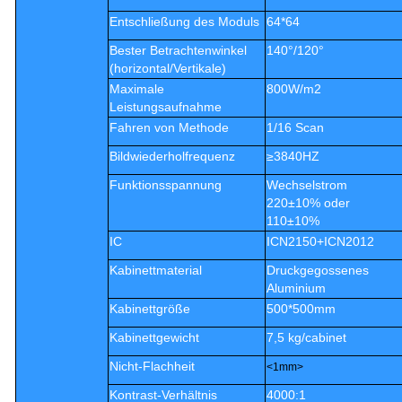
Entschließung des Moduls
64*64
Bester Betrachtenwinkel
140°/120°
(horizontal/Vertikale)
Maximale
800W/m2
Leistungsaufnahme
Fahren von Methode
1/16 Scan
Bildwiederholfrequenz
≥3840HZ
Funktionsspannung
Wechselstrom
220±10% oder
110±10%
IC
ICN2150+ICN2012
Kabinettmaterial
Druckgegossenes
Aluminium
Kabinettgröße
500*500mm
Kabinettgewicht
7,5 kg/cabinet
Nicht-Flachheit
<1mm>
Kontrast-Verhältnis
4000:1