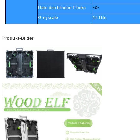
Rate des blinden Flecks
<0>
Greyscale
14 Bits
Produkt-Bilder