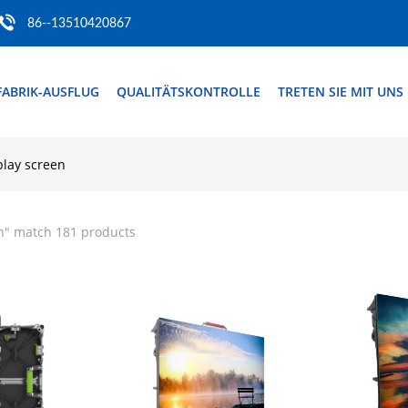
86--13510420867
FABRIK-AUSFLUG
QUALITÄTSKONTROLLE
TRETEN SIE MIT UNS
play screen
n
" match 181 products