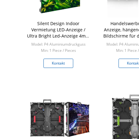
Silent Design Indoor
Handelswerb
Vermietung LED-Anzeige /
Anzeige, hängen
Ultra Bright Led-Anzeige 4mm
Bildschirme für d
Pixel Pitch
1/16 Sca
Model: P4 Aluminiumdruckguss
Model: P4 Alumin
Min: 1 Piece / Pieces
Min: 1 Piece 
Kontakt
Kontak