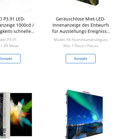
 P3.91 LED-
Geräuschlose Miet-LED-
nzeige 1000cd /
Innenanzeige des Entwurfs
gkeits-schnelle
für Ausstellungs-Ereignisse
sammlung
P4 Weitwinkel
el: P3.91
Model: P4 Aluminiumdruckguss
 1-99 Meter
Min: 1 Piece / Pieces
Kontakt
Kontakt