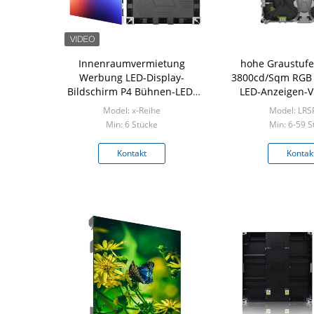
Innenraumvermietung
hohe Graustufe
Werbung LED-Display-
3800cd/Sqm RGB 
Bildschirm P4 Bühnen-LED-
LED-Anzeigen-
Videowand-Panel
P3.91
Model: x-Reihe
Model: LRS
Min: 6 Stücke
Min: 6-59 S
Kontakt
Kontak