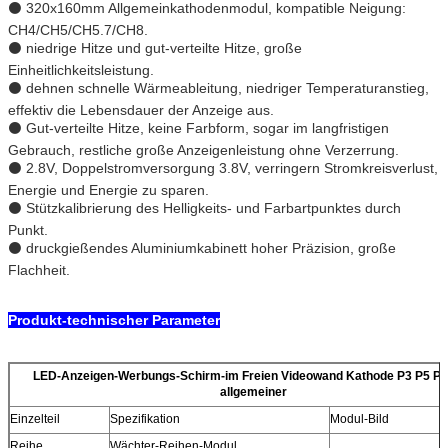
⚫ 320x160mm Allgemeinkathodenmodul, kompatible Neigung:
CH4/CH5/CH5.7/CH8.
⚫ niedrige Hitze und gut-verteilte Hitze, große
Einheitlichkeitsleistung.
⚫ dehnen schnelle Wärmeableitung, niedriger Temperaturanstieg,
effektiv die Lebensdauer der Anzeige aus.
⚫ Gut-verteilte Hitze, keine Farbform, sogar im langfristigen
Gebrauch, restliche große Anzeigenleistung ohne Verzerrung.
⚫ 2.8V, Doppelstromversorgung 3.8V, verringern Stromkreisverlust,
Energie und Energie zu sparen.
⚫ Stützkalibrierung des Helligkeits- und Farbartpunktes durch
Punkt.
⚫ druckgießendes Aluminiumkabinett hoher Präzision, große
Flachheit.
Produkt-technischer Parameter
LED-Anzeigen-Werbungs-Schirm-im Freien Videowand Kathode P3 P5 P8
allgemeiner
Einzelteil
Spezifikation
Modul-Bild
Reihe
Wächter-Reihen-Modul