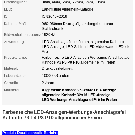
Pixelneigung:
3mm, 4mm, 5mm, 5.7mm, 8mm, 10mm
LED:
Langfristige Allgemein-Kathode
IC:
ICN2049+2019
Kabinett-Maß:
960*960mm Druckguß, kundengebundener
Stahlschrank
Bildwiederholfrequenz:
1920HZ
Anwendung:
LED-Anschlagtafel im Freien, allgemeine Kathode
LED-Anzeige, LED-Schirm, LED-Videowand, LED, die
Anz
Produktname:
Farbenreiche LED-Anzeigen-Werbungs-Anschlagtafel
Kathode P3 P5 P8 P10 allgemeine im Freien
Material:
Druckgusskabinett
Lebensdauer:
100000 Stunden
Garantie:
2 Jahre
Allgemeine Kathode 253W/M2 LED-Anzeige
Markieren:
,
allgemeine Kathode 32x16 LED-Anzeige
,
LED Werbungs-Anschlagtafel P10 im Freien
Farbenreiche LED-Anzeigen-Werbungs-Anschlagtafel
Kathode P3 P4 P8 P10 allgemeine im Freien
Produkt-Detail-schnelle Berichte