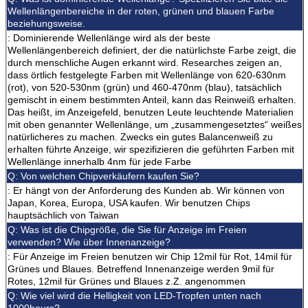
Wellenlängenbereiche in der roten, grünen und blauen Farbe
beziehungsweise.
: Dominierende Wellenlänge wird als der beste
Wellenlängenbereich definiert, der die natürlichste Farbe zeigt, die
durch menschliche Augen erkannt wird. Researches zeigen an,
dass örtlich festgelegte Farben mit Wellenlänge von 620-630nm
(rot), von 520-530nm (grün) und 460-470nm (blau), tatsächlich
gemischt in einem bestimmten Anteil, kann das Reinweiß erhalten.
Das heißt, im Anzeigefeld, benutzen Leute leuchtende Materialien
mit oben genannter Wellenlänge, um „zusammengesetztes“ weißes
natürlicheres zu machen. Zwecks ein gutes Balancenweiß zu
erhalten führte Anzeige, wir spezifizieren die geführten Farben mit
Wellenlänge innerhalb 4nm für jede Farbe
Q: Von welchen Chipverkäufern kaufen Sie?
: Er hängt von der Anforderung des Kunden ab. Wir können von
Japan, Korea, Europa, USA kaufen. Wir benutzen Chips
hauptsächlich von Taiwan
Q: Was ist die Chipgröße, die Sie für Anzeige im Freien
verwenden? Wie über Innenanzeige?
: Für Anzeige im Freien benutzen wir Chip 12mil für Rot, 14mil für
Grünes und Blaues. Betreffend Innenanzeige werden 9mil für
Rotes, 12mil für Grünes und Blaues z.Z. angenommen
Q: Wie viel wird die Helligkeit von LED-Tropfen unten nach
1000hours?