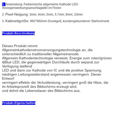
1.
Anwendung:
Farbenreiche allgemeine Kathode LED-
Anzeigenwerbungsanschlagtafel im Freien
Pixel-Neigung:
2.
3mm, 4mm, 5mm, 5.7mm, 8mm, 10mm
Kabinettgröße:
3.
960*960mm Druckguß, kundengebundener Stahlschrank
Produkt-Beschreibung
Dieses Produkt nimmt
Allgemeinkathodenstromversorgungstechnologie an, die
unterschiedlich zu traditioneller Allgemeinanode.
Allgemein-Kathodentechnologie verweist, Energie zum roten/grünen
&Blue LED, die gegenwärtigen Durchläufe durch separat zur
Verfügung stellend
LED und dann zur Kathode von IC und die positive Spannung,
niedrigen Leitungswiderstand angemessen verringern. Dieser
Entwurf
verringert effektiv die Verlustleistung, verringert groß die Hitze, die
im Arbeitsprozeß des Bildschirms erzeugt wird,
und dehnt die Lebensdauer des Bildschirms aus.
Produkt-Eigenschaften