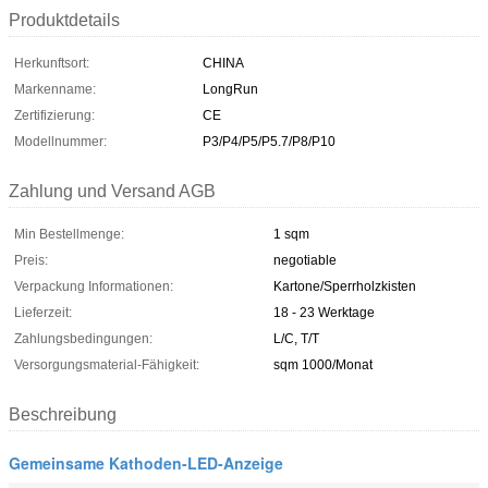
Produktdetails
Herkunftsort:
CHINA
Markenname:
LongRun
Zertifizierung:
CE
Modellnummer:
P3/P4/P5/P5.7/P8/P10
Zahlung und Versand AGB
Min Bestellmenge:
1 sqm
Preis:
negotiable
Verpackung Informationen:
Kartone/Sperrholzkisten
Lieferzeit:
18 - 23 Werktage
Zahlungsbedingungen:
L/C, T/T
Versorgungsmaterial-Fähigkeit:
sqm 1000/Monat
Beschreibung
Gemeinsame Kathoden-LED-Anzeige