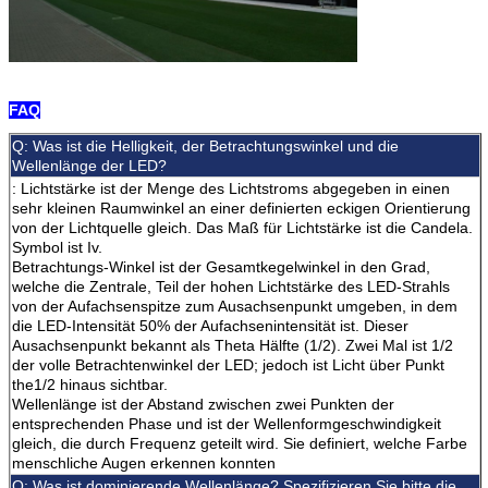
FAQ
Q: Was ist die Helligkeit, der Betrachtungswinkel und die
Wellenlänge der LED?
: Lichtstärke ist der Menge des Lichtstroms abgegeben in einen
sehr kleinen Raumwinkel an einer definierten eckigen Orientierung
von der Lichtquelle gleich. Das Maß für Lichtstärke ist die Candela.
Symbol ist Iv.
Betrachtungs-Winkel ist der Gesamtkegelwinkel in den Grad,
welche die Zentrale, Teil der hohen Lichtstärke des LED-Strahls
von der Aufachsenspitze zum Ausachsenpunkt umgeben, in dem
die LED-Intensität 50% der Aufachsenintensität ist. Dieser
Ausachsenpunkt bekannt als Theta Hälfte (1/2). Zwei Mal ist 1/2
der volle Betrachtenwinkel der LED; jedoch ist Licht über Punkt
the1/2 hinaus sichtbar.
Wellenlänge ist der Abstand zwischen zwei Punkten der
entsprechenden Phase und ist der Wellenformgeschwindigkeit
gleich, die durch Frequenz geteilt wird. Sie definiert, welche Farbe
menschliche Augen erkennen konnten
Q: Was ist dominierende Wellenlänge? Spezifizieren Sie bitte die