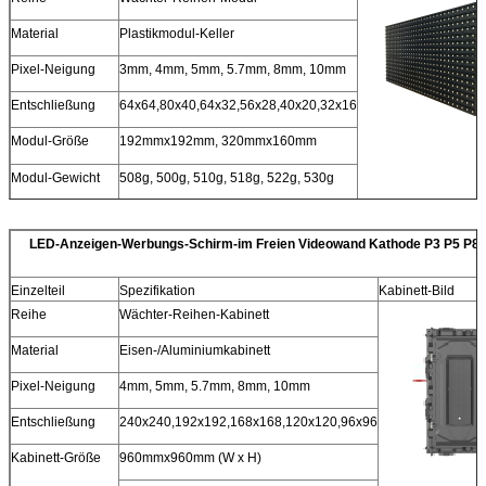
Material
Plastikmodul-Keller
Pixel-Neigung
3mm, 4mm, 5mm, 5.7mm, 8mm, 10mm
Entschließung
64x64,80x40,64x32,56x28,40x20,32x16
Modul-Größe
192mmx192mm, 320mmx160mm
Modul-Gewicht
508g, 500g, 510g, 518g, 522g, 530g
LED-Anzeigen-Werbungs-Schirm-im Freien Videowand Kathode P3 P5 P8 
Einzelteil
Spezifikation
Kabinett-Bild
Reihe
Wächter-Reihen-Kabinett
Material
Eisen-/Aluminiumkabinett
Pixel-Neigung
4mm, 5mm, 5.7mm, 8mm, 10mm
Entschließung
240x240,192x192,168x168,120x120,96x96
Kabinett-Größe
960mmx960mm (W x H)