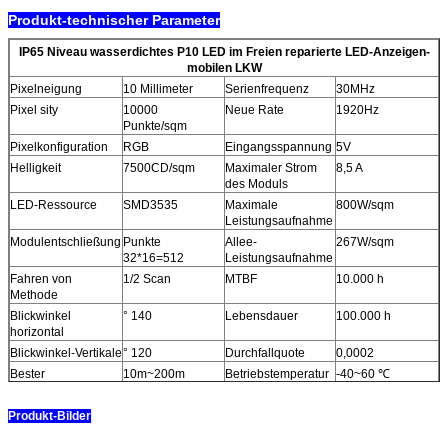
Produkt-technischer Parameter
IP65 Niveau wasserdichtes P10 LED im Freien reparierte LED-Anzeigen-
mobilen LKW
Pixelneigung
10 Millimeter
Serienfrequenz
30MHz
Pixel sity
10000
Neue Rate
1920Hz
Punkte/sqm
Pixelkonfiguration
RGB
Eingangsspannung
5V
Helligkeit
7500CD/sqm
Maximaler Strom
8,5 A
des Moduls
LED-Ressource
SMD3535
Maximale
800W/sqm
Leistungsaufnahme
Modulentschließung
Punkte
Allee-
267W/sqm
32*16=512
Leistungsaufnahme
Fahren von
1/2 Scan
MTBF
10.000 h
Methode
Blickwinkel
° 140
Lebensdauer
100.000 h
horizontal
Blickwinkel-Vertikale
° 120
Durchfallquote
0,0002
Bester
10m~200m
Betriebstemperatur
-40~60
℃
Ansichtabstand
Modulgröße
320mm*160mm
Arbeitsfeuchtigkeit
10%~90%
Produkt-Bilder
RELATIVE
FEUCHTIGKEIT