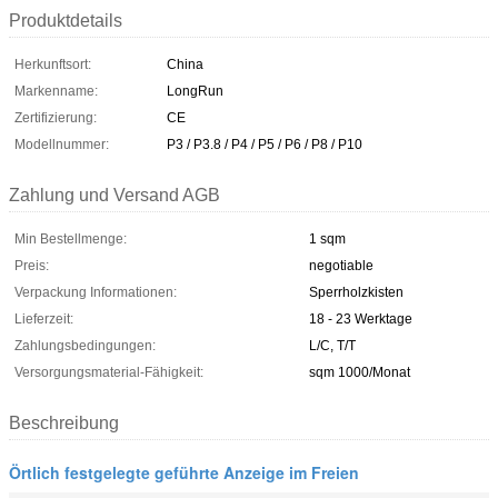
Produktdetails
Herkunftsort:
China
Markenname:
LongRun
Zertifizierung:
CE
Modellnummer:
P3 / P3.8 / P4 / P5 / P6 / P8 / P10
Zahlung und Versand AGB
Min Bestellmenge:
1 sqm
Preis:
negotiable
Verpackung Informationen:
Sperrholzkisten
Lieferzeit:
18 - 23 Werktage
Zahlungsbedingungen:
L/C, T/T
Versorgungsmaterial-Fähigkeit:
sqm 1000/Monat
Beschreibung
Örtlich festgelegte geführte Anzeige im Freien