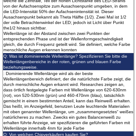
welche die Zentrale, Teil der hohen Lichtstärke des LED-Strahls
von der Aufachsenspitze zum Ausachsenpunkt umgeben, in dem
die LED-Intensität 50% der Aufachsenintensität ist. Dieser
Ausachsenpunkt bekannt als Theta Hälfte (1/2). Zwei Mal ist 1/2
der volle Betrachtenwinkel der LED; jedoch ist Licht über Punkt
the1/2 hinaus sichtbar.
Wellenlänge ist der Abstand zwischen zwei Punkten der
entsprechenden Phase und ist der Wellenformgeschwindigkeit
gleich, die durch Frequenz geteilt wird. Sie definiert, welche Farbe
menschliche Augen erkennen konnten
Q: Was ist dominierende Wellenlänge? Spezifizieren Sie bitte die
Wellenlängenbereiche in der roten, grünen und blauen Farbe
beziehungsweise.
: Dominierende Wellenlänge wird als der beste
Wellenlängenbereich definiert, der die natürlichste Farbe zeigt, die
durch menschliche Augen erkannt wird. Researches zeigen an,
dass örtlich festgelegte Farben mit Wellenlänge von 620-630nm
(rot), von 520-530nm (grün) und 460-470nm (blau), tatsächlich
gemischt in einem bestimmten Anteil, kann das Reinweiß erhalten.
Das heißt, im Anzeigefeld, benutzen Leute leuchtende Materialien
mit oben genannter Wellenlänge, um „zusammengesetztes“ weißes
natürlicheres zu machen. Zwecks ein gutes Balancenweiß zu
erhalten führte Anzeige, wir spezifizieren die geführten Farben mit
Wellenlänge innerhalb 4nm für jede Farbe
Q: Von welchen Chipverkäufern kaufen Sie?