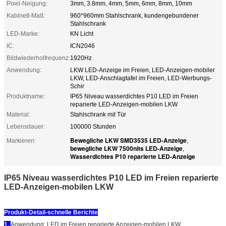
Pixel-Neigung:
3mm, 3.8mm, 4mm, 5mm, 6mm, 8mm, 10mm
Kabinett-Maß:
960*960mm Stahlschrank, kundengebundener
Stahlschrank
LED-Marke:
KN Licht
IC:
ICN2046
Bildwiederholfrequenz:
1920Hz
Anwendung:
LKW LED-Anzeige im Freien, LED-Anzeigen-mobiler
LKW, LED-Anschlagtafel im Freien, LED-Werbungs-
Schir
Produktname:
IP65 Niveau wasserdichtes P10 LED im Freien
reparierte LED-Anzeigen-mobilen LKW
Material:
Stahlschrank mit Tür
Lebensdauer:
100000 Stunden
Bewegliche LKW SMD3535 LED-Anzeige
Markieren:
,
bewegliche LKW 7500nits LED-Anzeige
,
Wasserdichtes P10 reparierte LED-Anzeige
IP65 Niveau wasserdichtes P10 LED im Freien reparierte
LED-Anzeigen-mobilen LKW
Produkt-Detail-schnelle Berichte
1.
Anwendung:
LED im Freien reparierte Anzeigen-mobilen LKW