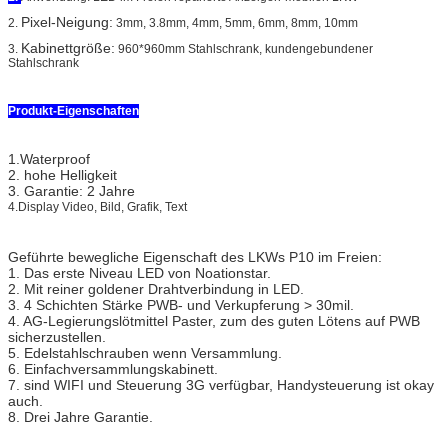
Pixel-Neigung:
2.
3mm, 3.8mm, 4mm, 5mm, 6mm, 8mm, 10mm
Kabinettgröße:
3.
960*960mm Stahlschrank, kundengebundener
Stahlschrank
Produkt-Eigenschaften
1.Waterproof
2. hohe Helligkeit
3. Garantie: 2 Jahre
4.Display Video, Bild, Grafik, Text
Geführte bewegliche Eigenschaft des LKWs P10 im Freien:
1. Das erste Niveau LED von Noationstar.
2. Mit reiner goldener Drahtverbindung in LED.
3. 4 Schichten Stärke PWB- und Verkupferung > 30mil.
4. AG-Legierungslötmittel Paster, zum des guten Lötens auf PWB
sicherzustellen.
5. Edelstahlschrauben wenn Versammlung.
6. Einfachversammlungskabinett.
7. sind WIFI und Steuerung 3G verfügbar, Handysteuerung ist okay
auch.
8. Drei Jahre Garantie.