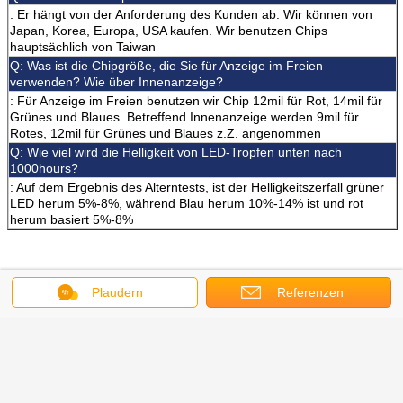
: Er hängt von der Anforderung des Kunden ab. Wir können von
Japan, Korea, Europa, USA kaufen. Wir benutzen Chips
hauptsächlich von Taiwan
Q: Was ist die Chipgröße, die Sie für Anzeige im Freien
verwenden? Wie über Innenanzeige?
: Für Anzeige im Freien benutzen wir Chip 12mil für Rot, 14mil für
Grünes und Blaues. Betreffend Innenanzeige werden 9mil für
Rotes, 12mil für Grünes und Blaues z.Z. angenommen
Q: Wie viel wird die Helligkeit von LED-Tropfen unten nach
1000hours?
: Auf dem Ergebnis des Alterntests, ist der Helligkeitszerfall grüner
LED herum 5%-8%, während Blau herum 10%-14% ist und rot
herum basiert 5%-8%
Stangen-LED-Anzeige
Straßenrand-LED-Anzeige
Umbauten:
,
,
Plaudern
Referenzen
Stadionsrand-LED-Anzeige
Erhalten Sie den besten Preis für