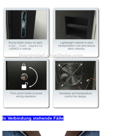
Modulflachheit
0.2mm
Speichertemperatur
℃
0~40
In Verbindung stehende Fälle