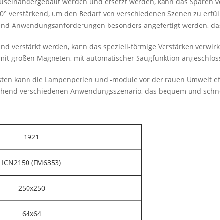
 auseinandergebaut werden und ersetzt werden, kann das Sparen v
90° verstärkend, um den Bedarf von verschiedenen Szenen zu erfül
end Anwendungsanforderungen besonders angefertigt werden, das
erstärkt werden, kann das speziell-förmige Verstärken verwirk
mit großen Magneten, mit automatischer Saugfunktion angeschloss
ten kann die Lampenperlen und -module vor der rauen Umwelt eff
end verschiedenen Anwendungsszenario, das bequem und schnel
1921
ICN2150 (FM6353)
250x250
64x64