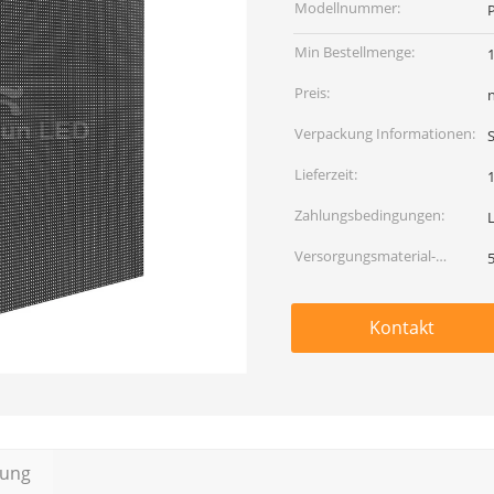
Modellnummer:
Min Bestellmenge:
Preis:
Verpackung Informationen:
Lieferzeit:
Zahlungsbedingungen:
Versorgungsmaterial-
Fähigkeit:
Kontakt
bung