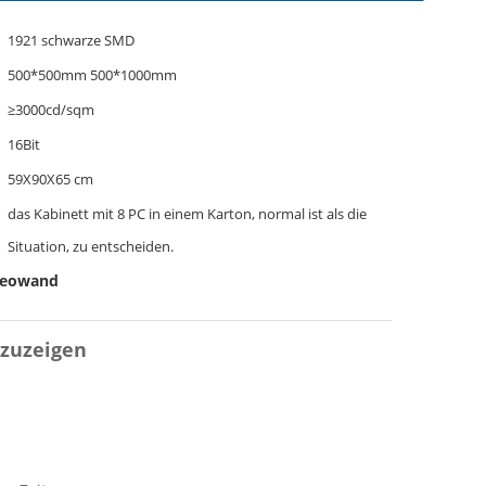
1921 schwarze SMD
500*500mm 500*1000mm
≥3000cd/sqm
16Bit
59X90X65 cm
das Kabinett mit 8 PC in einem Karton, normal ist als die
Situation, zu entscheiden.
deowand
nzuzeigen