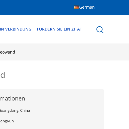
German
 IN VERBINDUNG
FORDERN SIE EIN ZITAT
ideowand
nd
rmationen
Guangdong, China
LongRun