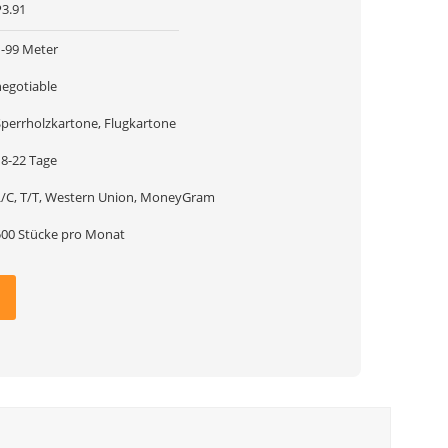
P3.91
1-99 Meter
negotiable
Sperrholzkartone, Flugkartone
18-22 Tage
L/C, T/T, Western Union, MoneyGram
500 Stücke pro Monat