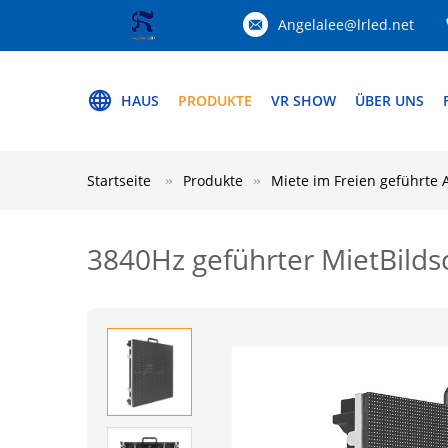
Angelalee@lrled.net
HAUS
PRODUKTE
VR SHOW
ÜBER UNS
Startseite
Produkte
Miete im Freien geführte 
3840Hz geführter MietBild