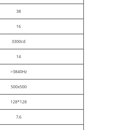
38
16
3300cd
14
>3840Hz
500x500
128*128
7,6