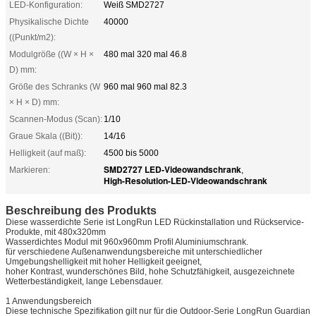
LED-Konfiguration:
Weiß SMD2727
Physikalische Dichte
40000
((Punkt/m2):
Modulgröße ((W × H ×
480 mal 320 mal 46.8
D) mm:
Größe des Schranks (W
960 mal 960 mal 82.3
× H × D) mm:
Scannen-Modus (Scan):
1/10
Graue Skala ((Bit)):
14/16
Helligkeit (auf maß):
4500 bis 5000
SMD2727 LED-Videowandschrank
Markieren:
,
High-Resolution-LED-Videowandschrank
Beschreibung des Produkts
Diese wasserdichte Serie ist LongRun LED Rückinstallation und Rückservice-
Produkte, mit 480x320mm
Wasserdichtes Modul mit 960x960mm Profil Aluminiumschrank.
für verschiedene Außenanwendungsbereiche mit unterschiedlicher
Umgebungshelligkeit mit hoher Helligkeit geeignet,
hoher Kontrast, wunderschönes Bild, hohe Schutzfähigkeit, ausgezeichnete
Wetterbeständigkeit, lange Lebensdauer.
1 Anwendungsbereich
Diese technische Spezifikation gilt nur für die Outdoor-Serie LongRun Guardian