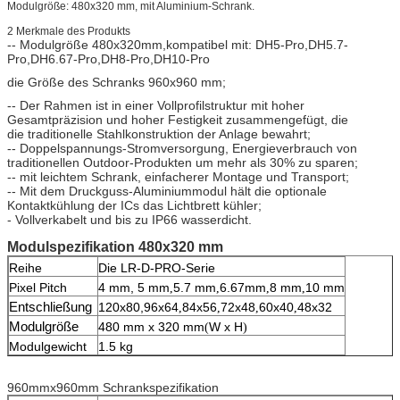
Modulgröße: 480x320 mm, mit Aluminium-Schrank.
2 Merkmale des Produkts
-- Modulgröße 480x320mm,kompatibel mit: DH5-Pro,DH5.7-
Pro,DH6.67-Pro,DH8-Pro,DH10-Pro
die Größe des Schranks 960x960 mm;
-- Der Rahmen ist in einer Vollprofilstruktur mit hoher
Gesamtpräzision und hoher Festigkeit zusammengefügt, die
die traditionelle Stahlkonstruktion der Anlage bewahrt;
-- Doppelspannungs-Stromversorgung, Energieverbrauch von
traditionellen Outdoor-Produkten um mehr als 30% zu sparen;
-- mit leichtem Schrank, einfacherer Montage und Transport;
-- Mit dem Druckguss-Aluminiummodul hält die optionale
Kontaktkühlung der ICs das Lichtbrett kühler;
- Vollverkabelt und bis zu IP66 wasserdicht.
Modulspezifikation 480x320 mm
Reihe
Die LR-D-PRO-Serie
Pixel Pitch
4 mm, 5 mm
5.7 mm
6.67mm
8 mm
10 mm
,
,
,
,
Entschließung
120
x80,
96x64
84x56
72x48
60x40
48x32
,
,
,
,
Modulgröße
480 mm x 320 mm
W x H
(
)
Modulgewicht
1.5 kg
960mmx960mm Schrankspezifikation