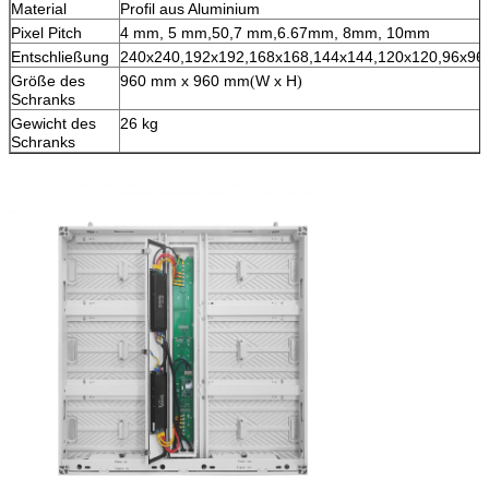
Material
Profil aus Aluminium
Pixel Pitch
4 mm, 5 mm,50,7 mm,6.67mm, 8mm, 10mm
Entschließung
240
x
240,192x192,168x168,144x144,120x120,96x96
Größe des
960 mm x 960 mm
W x H
(
)
Schranks
Gewicht des
26 kg
Schranks