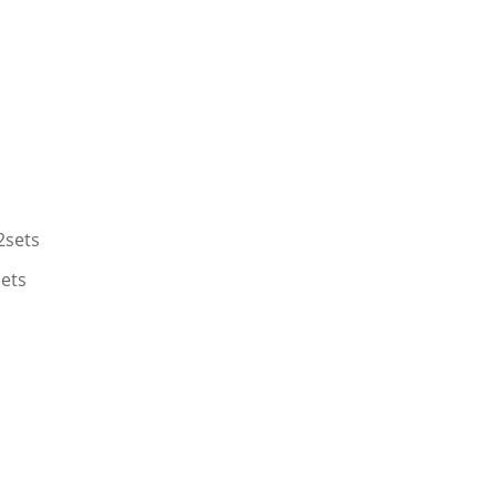
2sets
sets