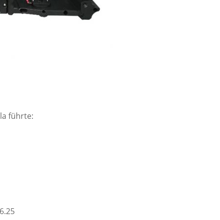
la führte:
P6.25