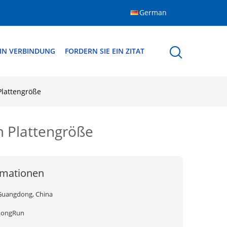
German
 IN VERBINDUNG
FORDERN SIE EIN ZITAT
Plattengröße
m Plattengröße
rmationen
Guangdong, China
LongRun