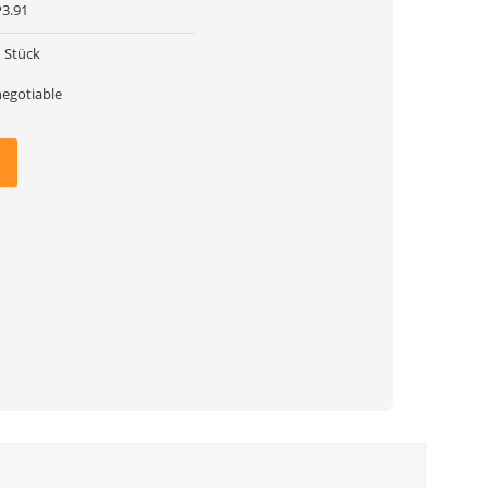
P3.91
1 Stück
negotiable