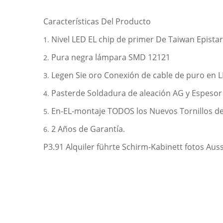
Características Del Producto
Nivel LED EL chip de primer De Taiwan Epistar
1.
Pura negra lámpara SMD 12121
2.
Legen Sie oro Conexión de cable de puro en L
3.
Pasterde Soldadura de aleación AG y Espesor
4.
En-EL-montaje TODOS los Nuevos Tornillos de
5.
2 Años de Garantía.
6.
P3.91 Alquiler führte Schirm-Kabinett fotos Aus