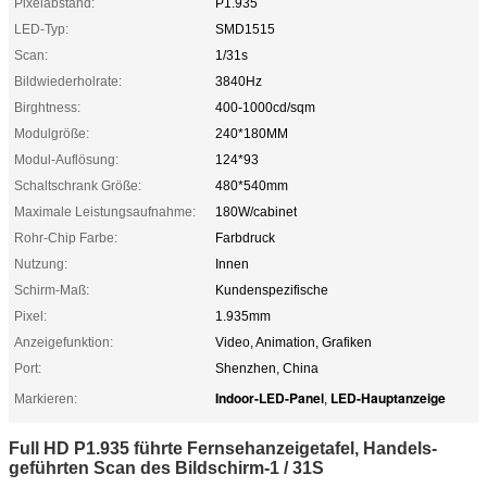
Pixelabstand:
P1.935
LED-Typ:
SMD1515
Scan:
1/31s
Bildwiederholrate:
3840Hz
Birghtness:
400-1000cd/sqm
Modulgröße:
240*180MM
Modul-Auflösung:
124*93
Schaltschrank Größe:
480*540mm
Maximale Leistungsaufnahme:
180W/cabinet
Rohr-Chip Farbe:
Farbdruck
Nutzung:
Innen
Schirm-Maß:
Kundenspezifische
Pixel:
1.935mm
Anzeigefunktion:
Video, Animation, Grafiken
Port:
Shenzhen, China
Indoor-LED-Panel
LED-Hauptanzeige
Markieren:
,
Full HD P1.935 führte Fernsehanzeigetafel, Handels-
geführten Scan des Bildschirm-1 / 31S