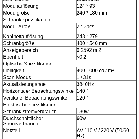
Modulauflösung
124 * 93
Modulgröße
240 * 180 mm
Schrank spezifikation
Modul-Array
2 * 3pcs
Kabinettauflösung
248 * 279
Schrankgröße
480 * 540 mm
Anzeigebereich
0,2592 m 2
Ebenheit
<0,2
Optische Spezifikation
Helligkeit
400-1000 cd / m²
Scan-Modus
1 / 31s
Aktualisierungsrate
3840Hz
Horizontaler Betrachtungswinkel
140 °
Vertikaler Betrachtungswinkel
120 °
Elektrische spezifikation
Schrank stromverbrauch
180w
Durchschnittlicher
60w
Stromverbrauch
Netzteil
AV 110 V / 220 V (50/60
Hz)