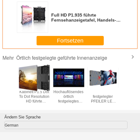
Full HD P1.935 führte
Fernsehanzeigetafel, Handels-
geführten Scan des Bildschirm-1
/ 31S
Fortsetzen
Örtlich festgelegte geführte Innenanzeige
Mehr
estgelegte
Kabinett P1.5 Dot
Hochauflösendes
IP65 örtlich
480*5
nzeige
To Dot Resolution
örtlich
festgelegter
örtlich fes
P2.5
HD führte
festgelegtes
PFEILER LED
LED
Anzeigen-
Anzeigen-
InnenBildschirm
Innenan
farbenreiche
Unterstützungs-
mit Redundanz-
Videowand
Soem-InnenoDM
Entwurf
Ändern Sie Sprache
LED-1920p
German