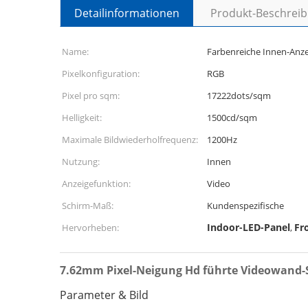
Detailinformationen
Produkt-Beschrei
Name:
Farbenreiche Innen-Anz
Pixelkonfiguration:
RGB
Pixel pro sqm:
17222dots/sqm
Helligkeit:
1500cd/sqm
Maximale Bildwiederholfrequenz:
1200Hz
Nutzung:
Innen
Anzeigefunktion:
Video
Schirm-Maß:
Kundenspezifische
Indoor-LED-Panel
Fr
Hervorheben:
,
7.62mm Pixel-Neigung Hd führte Videowand-S
Parameter & Bild