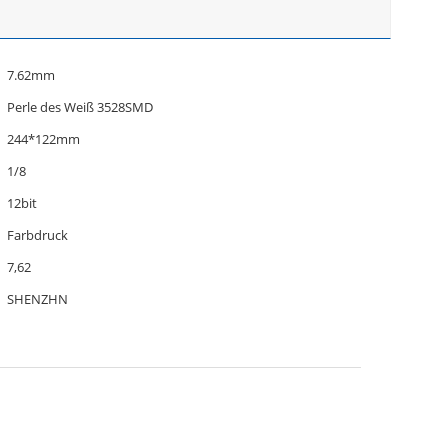
7.62mm
Perle des Weiß 3528SMD
244*122mm
1/8
12bit
Farbdruck
7,62
SHENZHN