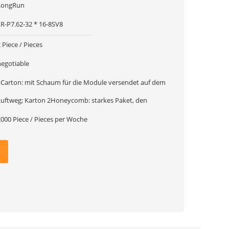
LongRun
LR-P7.62-32 * 16-8SV8
 Piece / Pieces
negotiable
on: mit Schaum für die Module versendet auf dem
Luftweg; Karton 2Honeycomb: starkes Paket, den
2000 Piece / Pieces per Woche