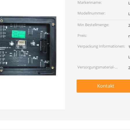
Markenname:
Modellnummer:
Min Bestellmenge:
2
Preis:
Verpackung Informationen:
1Cart
Versorgungsmaterial-
Fähigkeit:
Kontakt