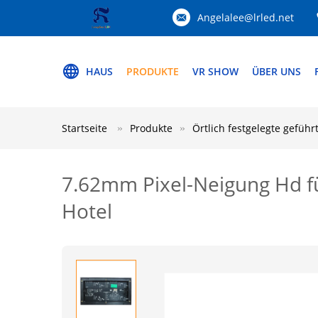
Angelalee@lrled.net
HAUS
PRODUKTE
VR SHOW
ÜBER UNS
Startseite
Produkte
Örtlich festgelegte gefüh
7.62mm Pixel-Neigung Hd fü
Hotel