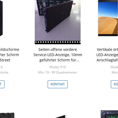
ildschirme
Seiten-offene vordere
Vertikale ör
rter Schirm
Service-LED-Anzeige, 10mm
LED-Anzeige
Street
geführter Schirm für
Anschlagtaf
Werbung im Freien
intelligente
10
Model: P10
Mod
Stücke
Min: 10 - 99 Quadratmeter
Min:
T
KONTAKT
KO