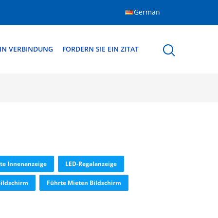
German
 IN VERBINDUNG
FORDERN SIE EIN ZITAT
rte Innenanzeige
LED-Regalanzeige
ildschirm
Führte Mieten Bildschirm