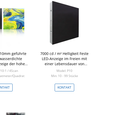
 10mm geführte
7000 cd / m² Helligkeit Feste
 wasserdichte
LED-Anzeige im Freien mit
zeige der hohen
einer Lebensdauer von
CER Zustimmung
100000 Stunden
10-1 / 4Scan
Model: P10
ratmeter/Quadrat
Min: 10 - 99 Stücke
NTAKT
KONTAKT