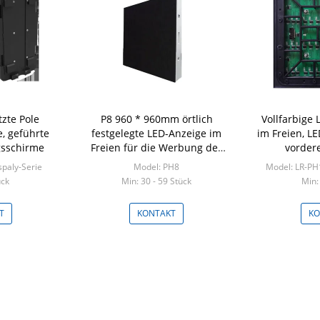
tzte Pole
P8 960 * 960mm örtlich
Vollfarbige
, geführte
festgelegte LED-Anzeige im
im Freien, L
sschirme
Freien für die Werbung des
vorder
Scan-Modus 3S
spaly-Serie
Model: PH8
Model: LR-PH
ück
Min: 30 - 59 Stück
Min:
T
KONTAKT
KO