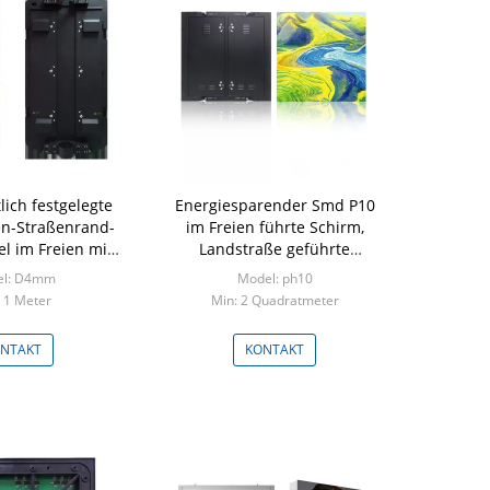
tlich festgelegte
Energiesparender Smd P10
n-Straßenrand-
im Freien führte Schirm,
el im Freien mit
Landstraße geführte
m Wifi 3G und 4G
Anzeigen-hohe Auflösung
el: D4mm
Model: ph10
 1 Meter
Min: 2 Quadratmeter
NTAKT
KONTAKT