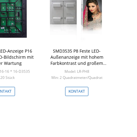
 LED-Anzeige P16
SMD3535 P8 Feste LED-
ED-Bildschirm mit
Außenanzeige mit hohem
er Wartung
Farbkontrast und großem
Betrachtungswinkel
16-16 * 16-D3535
Model: LR-PH8
 20 Stück
Min: 2 Quadratmeter/Quadrat
NTAKT
KONTAKT