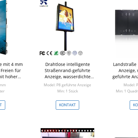
ge mit 4 mm
Drahtlose intelligente
Landstraße
Freien für
Straßenrand-geführte
Anzeige,
it hoher
Anzeige, wasserdichte
geführte An
it
geführte Werbetafeln im
Auflösung 
4mm
Model: P8 geführte Anzeige
Model: P
Freien
ter
Min: 1 Stück
Min: 1 Quad
T
KONTAKT
KO