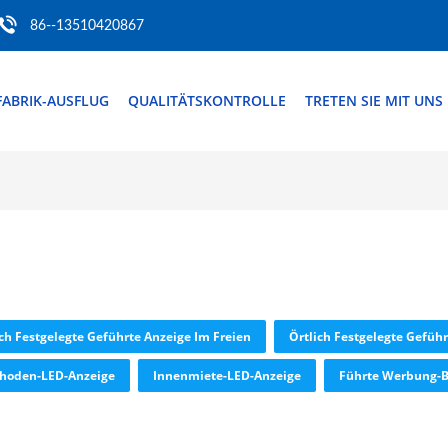
86--13510420867
FABRIK-AUSFLUG
QUALITÄTSKONTROLLE
TRETEN SIE MIT UNS
ich Festgelegte Geführte Anzeige Im Freien
Örtlich Festgelegte Gefüh
hoden-LED-Anzeige
Innenmiete-LED-Anzeige
Führte Werbung-B