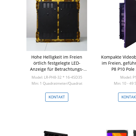
Hohe Helligkeit im Freien
Kompakte Videob
örtlich festgelegte LED-
im Freien, gefüh
Anzeige für Betrachtungs-
P8 P10 Pole 
Abstand des Quadrat-P8 6 ~
Model: LR-PH8-32 * 16-4SD35
Model: P
120m
Min: 1 Quadratmeter/Quadrat
Min: 10 - 49 
KONTAKT
KONTAK