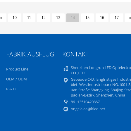
«
10
11
12
13
14
15
16
17
FABRIK-AUSFLUG
KONTAKT
Shenzhen Longrun LED Optelectro
Product Line
CO.,LTD
OEM / ODM
Gebäude C/D, langfristiges Industr
biet, Westindustriepark NO.1001-3
R & D
uan Straße Shangxing, Shajing-Str
Bao'an-Bezirk, Shenzhen, China
86--13510420867
Angelalee@lrled.net