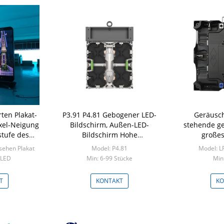
rten Plakat-
P3.91 P4.81 Gebogener LED-
Geräusch
ixel-Neigung
Bildschirm, Außen-LED-
stehende ge
stufe des
Bildschirm Hohe
großes
6bit
Bildwiederholfrequenz
Leistungs
sehen Plakat
Model: P4.81
Model: L
Schirm-S
 LED
Min: 6-99 Stücke
Min:
 Pieces
T
KONTAKT
KO