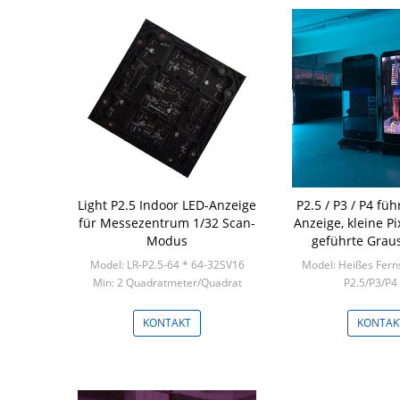
Light P2.5 Indoor LED-Anzeige
P2.5 / P3 / P4 füh
für Messezentrum 1/32 Scan-
Anzeige, kleine P
Modus
geführte Grau
Schirm-1
Model: LR-P2.5-64 * 64-32SV16
Model: Heißes Fern
Min: 2 Quadratmeter/Quadrat
P2.5/P3/P4
Min: 1 Piece /
KONTAKT
KONTAK