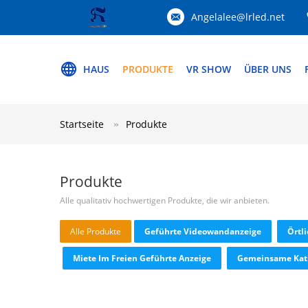
Angelalee@lrled.net
HAUS
PRODUKTE
VR SHOW
ÜBER UNS
Startseite
Produkte
Produkte
Alle qualitativ hochwertigen Produkte, die wir anbieten.
Alle Produkte
Geführte Videowandanzeige
Örtl
Miete Im Freien Geführte Anzeige
Gemeinsame Kat