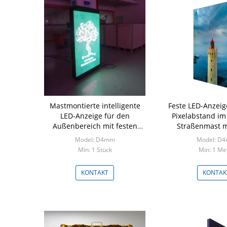
Mastmontierte intelligente
Feste LED-Anzei
LED-Anzeige für den
Pixelabstand im 
Außenbereich mit festen
Straßenmast m
Abmessungen
Helligke
Model: D4mm
Model: D
Min: 1 Stück
Min: 1 Me
KONTAKT
KONTAK