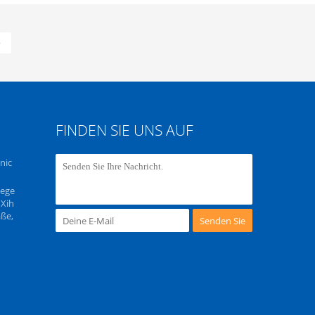
»
FINDEN SIE UNS AUF
nic
iege
 Xih
aße,
Senden Sie