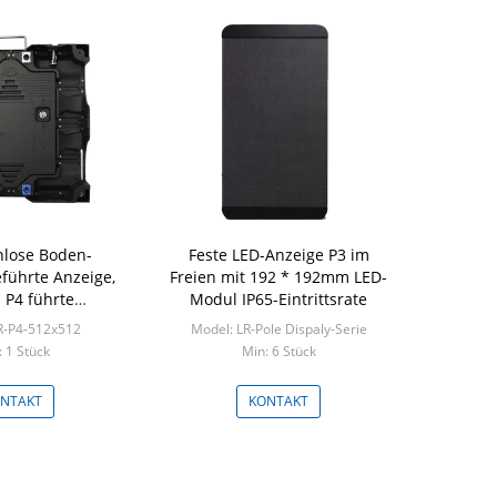
lose Boden-
Feste LED-Anzeige P3 im
führte Anzeige,
Freien mit 192 * 192mm LED-
 P4 führte
Modul IP65-Eintrittsrate
aufnahme des
R-P4-512x512
Model: LR-Pole Dispaly-Serie
chwachstroms
 1 Stück
Min: 6 Stück
NTAKT
KONTAKT