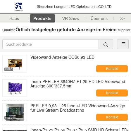
Shenzhen Longrun LED Optelectronic CO.,LTD
Haus
Produkte
VR Show
Über uns
>>
Örtlich festgelegte geführte Anzeige im Freien
Qualität
supplier.
Videowand-Anzeige COB0.93 LED
Kontakt
Innen-PFEILER 3840HZ P1.25 HD LED Videowand-
Anzeige 600*337.5mm
Kontakt
PFEILER 0,93 1,25 Innen-LED Videowand-Anzeige
für Live Stream Broadcasting
Kontakt
Innen-P1.25 P1.56 P1.87 P2.5 SMD HD Schirm LED-